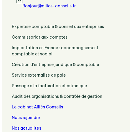
Bonjour@allies-conseils.fr
:
Expertise comptable & conseil aux entreprises
Expertise
:
Commissariat aux comptes
comptable
Commissariat
et
:
Implantation en France : accompagnement
aux
accompagnement
Expertise
comptable et social
comptes
stratégique
comptable
:
pour
:
Création d’entreprise juridique & comptable
et
obligations
les
Expertise
sociale
légales
:
entreprises
Service externalisé de paie
juridique
dédiée
et
Externalisation
et
aux
:
accompagnement
Passage à la facturation électronique
de
comptable
sociétés
Passage
la
pour
:
étrangères
Audit des organisations & contrôle de gestion
à
paie
créer
Audit
en
la
et
votre
Le cabinet Alliés Conseils
des
France
facturation
gestion
entreprise
organisations
électronique
sociale
Nous rejoindre
et
avec
des
solutions
votre
Nos actualités
entreprises
de