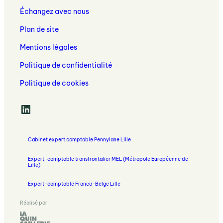
expert-
contrôle
Échangez avec nous
comptable
de
à
Plan de site
gestion
Lille
Mentions légales
Politique de confidentialité
Politique de cookies
LinkedIn
Cabinet expert comptable Pennylane Lille
Expert-comptable transfrontalier MEL (Métropole Européenne de
Lille)
Expert-comptable Franco-Belge Lille
Réalisé par