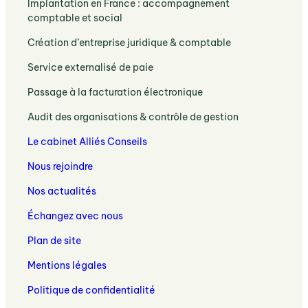
Implantation en France : accompagnement
aux
accompagnement
Expertise
comptable et social
comptes
stratégique
comptable
:
pour
:
Création d’entreprise juridique & comptable
et
obligations
les
Expertise
sociale
légales
:
entreprises
Service externalisé de paie
juridique
dédiée
et
Externalisation
et
aux
:
accompagnement
Passage à la facturation électronique
de
comptable
sociétés
Passage
la
pour
:
étrangères
Audit des organisations & contrôle de gestion
à
paie
créer
Audit
en
la
et
votre
Le cabinet Alliés Conseils
des
France
facturation
gestion
entreprise
organisations
électronique
sociale
Nous rejoindre
et
avec
des
solutions
votre
Nos actualités
entreprises
de
expert-
contrôle
Échangez avec nous
comptable
de
à
Plan de site
gestion
Lille
Mentions légales
Politique de confidentialité