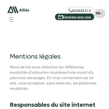
03 53 63 17 11
C
h
Échangez avec nous
o
i
s
i
r
u
n
Mentions légales
e
l
Merci de lire avec attention les différentes
a
modalités d’utilisation du présent site avant d’y
n
parcourir ses pages. En vous connectant sur ce
g
site, vous acceptez, sans réserves, les présentes
u
modalités.
e
Responsables du site internet