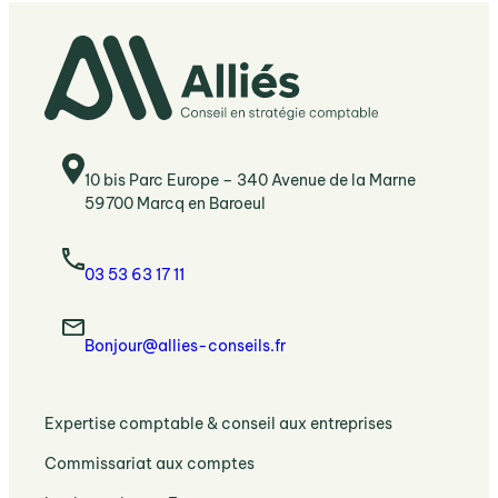
10 bis Parc Europe – 340 Avenue de la Marne
59700 Marcq en Baroeul
03 53 63 17 11
Bonjour@allies-conseils.fr
:
Expertise comptable & conseil aux entreprises
Expertise
:
Commissariat aux comptes
comptable
Commissariat
et
: