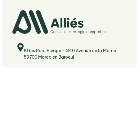
10 bis Parc Europe – 340 Avenue de la Marne
59700 Marcq en Baroeul
03 53 63 17 11
Bonjour@allies-conseils.fr
:
Expertise comptable & conseil aux entreprises
Expertise
:
Commissariat aux comptes
comptable
Commissariat
et
: