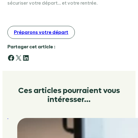
sécuriser votre départ… et votre rentrée.
Préparons votre départ
Partager cet article :
Facebook
X
LinkedIn
Ces articles pourraient vous
intéresser…
:
Levée
de
fonds