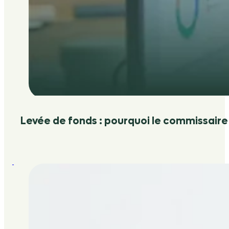
Levée de fonds : pourquoi le commissaire 
:
Changer
de
statut
juridique
en
cours