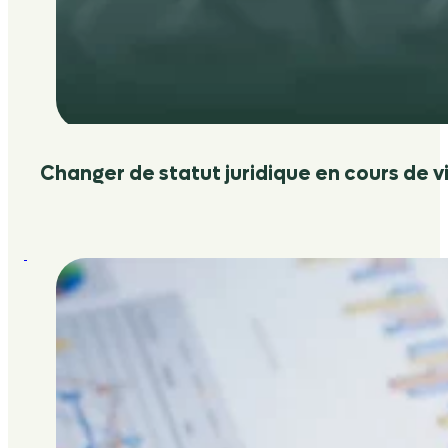
Changer de statut juridique en cours de vi
:
Pourquoi
la
paie
transfrontalière
n’est
pas
qu’une
simple