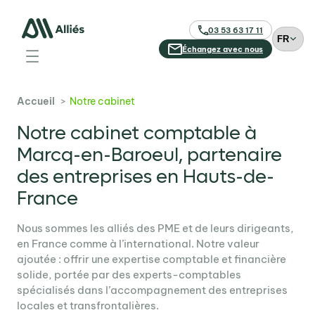
03 53 63 17 11
C
h
Échangez avec nous
o
i
s
Accueil
Notre cabinet
i
r
Notre cabinet comptable à
u
Marcq-en-Baroeul, partenaire
n
des entreprises en Hauts-de-
e
l
France
a
n
Nous sommes les alliés des PME et de leurs dirigeants,
g
en France comme à l’international. Notre valeur
u
ajoutée : offrir une expertise comptable et financière
e
solide, portée par des experts-comptables
spécialisés dans l’accompagnement des entreprises
locales et transfrontalières.