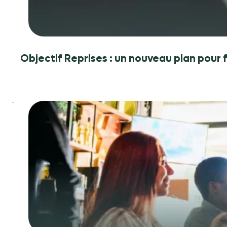
la
transmission
des
entreprises
Objectif Reprises : un nouveau plan pour f
:
Restauration
en
2026
:
êtes-
vous
vraiment
conforme
à
toutes
vos