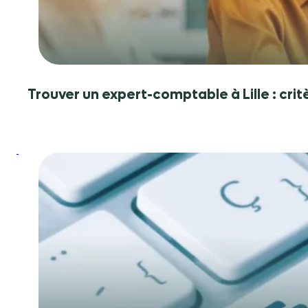
critères
de
choix
Trouver un expert-comptable à Lille : crit
:
Facturation
électronique
:
ce
que
les
entreprises
doivent
anticiper
en