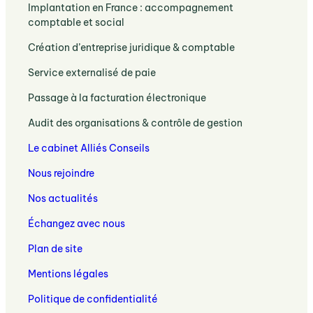
:
Implantation en France : accompagnement
aux
accompagnement
Expertise
comptable et social
comptes
stratégique
comptable
:
pour
:
Création d’entreprise juridique & comptable
et
obligations
les
Expertise
sociale
légales
:
entreprises
Service externalisé de paie
juridique
dédiée
et
Externalisation
et
aux
:
accompagnement
Passage à la facturation électronique
de
comptable
sociétés
Passage
la
pour
:
étrangères
Audit des organisations & contrôle de gestion
à
paie
créer
Audit
en
la
et
votre
Le cabinet Alliés Conseils
des
France
facturation
gestion
entreprise
organisations
électronique
sociale
Nous rejoindre
et
avec
des
solutions
votre
Nos actualités
entreprises
de
expert-
contrôle
Échangez avec nous
comptable
de
à
Plan de site
gestion
Lille
Mentions légales
Politique de confidentialité