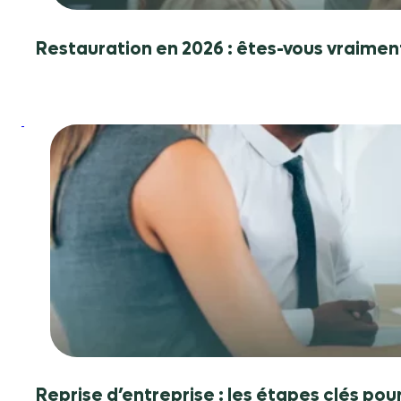
obligations
?
Restauration en 2026 : êtes-vous vraimen
:
Reprise
d’entreprise
:
les
étapes
clés
pour
réussir
son
projet
Reprise d’entreprise : les étapes clés pour