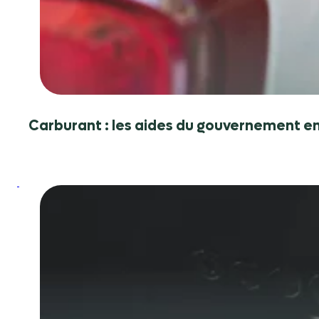
en
2026
Carburant : les aides du gouvernement e
:
Objectif
Reprises
:
un
nouveau
plan
pour
faciliter