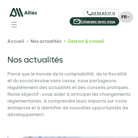
03 53 63 17 11
C
h
Échangez avec nous
o
i
Accueil
Nos actualités
Gestion & conseil
s
i
r
Nos actualités
u
n
Parce que le monde de la comptabilité, de la fiscalité
e
et du social évolue sans cesse, nous partageons
l
régulièrement des actualités et des conseils pratiques.
a
Notre objectif : vous aider à anticiper les changements
n
réglementaires, à comprendre leurs impacts sur votre
g
entreprise et à identifier de nouvelles opportunités de
u
développement.
e
: