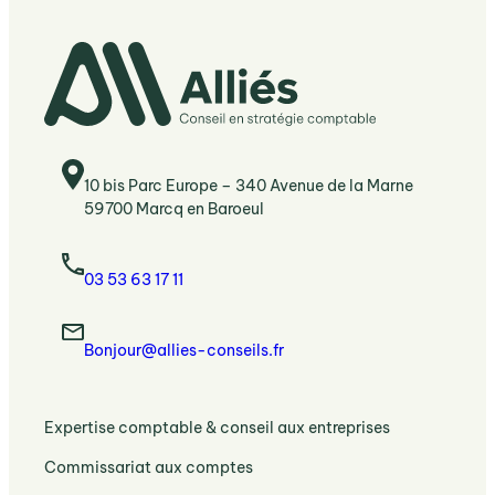
10 bis Parc Europe – 340 Avenue de la Marne
59700 Marcq en Baroeul
03 53 63 17 11
Bonjour@allies-conseils.fr
:
Expertise comptable & conseil aux entreprises
Expertise
:
Commissariat aux comptes
comptable
Commissariat
et