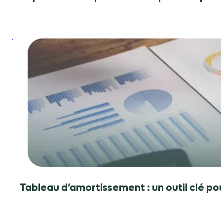
:
Tableau
d’amortissement
:
un
outil
clé
pour
piloter
votre
entreprise
Tableau d’amortissement : un outil clé pou